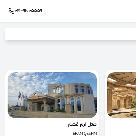
021-91005559
هتل ارم قشم
ERAM QESHM