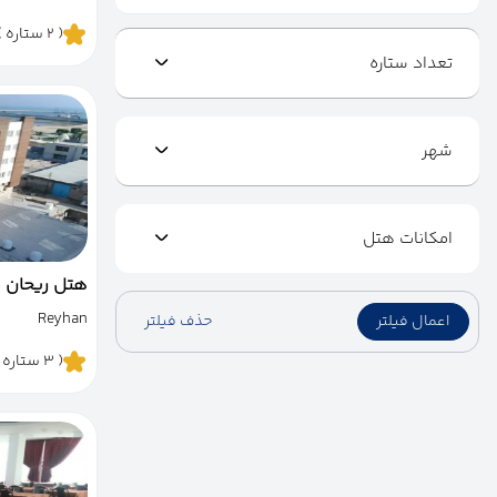
( 2 ستاره )
تعداد ستاره
شهر
امکانات هتل
هتل ریحان 
Reyhan
اعمال فیلتر
حذف فیلتر
( 3 ستاره )