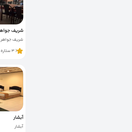
شریف جواه
شریف جواهر
( 3 ستاره )
آبشار
آبشار