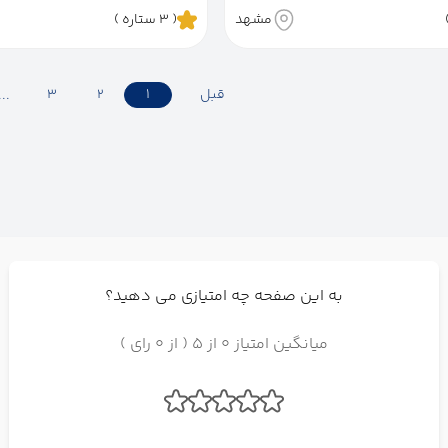
مشهد
( 3 ستاره )
قبل
1
2
3
به این صفحه چه امتیازی می دهید؟
میانگین امتیاز 0 از 5 ( از 0 رای )