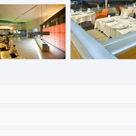
تلویزیون کابلی/ماهواره‌ای
آسانسور
کافی شاپ
خشکشویی
ماساژ
پذیرش 24 ساعته
بار
ورزش های آبی (غیر موتوری)
باشگاه بدنسازی