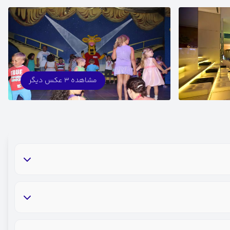
مشاهده 3 عکس دیگر
رستوران فضای باز
صندوق امانات
یخچال
استخر سرپوشیده