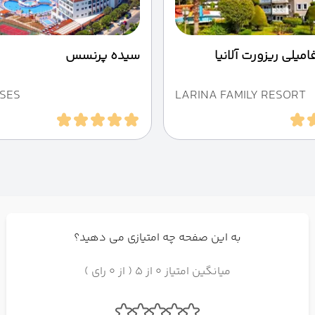
امیلی ریزورت آلانیا
سیده پرنسس
NSES
LARINA FAMILY RESORT
به این صفحه چه امتیازی می دهید؟
میانگین امتیاز 0 از 5 ( از 0 رای )