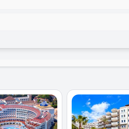
سونا
بیلیارد
اقها