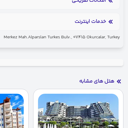
امکانات تفریحی
ساحل اختصاصی
سالن بازی کودکان
خدمات اینترنت
اینترنت بیسیم رایگان در لابی
اینترنت بیسیم رایگان در ات
Merkez Mah.Alparslan Turkes Bulv., 07415 Okurcalar, Turkey
هتل های مشابه