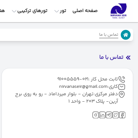
صفحه اصلی
تور
تورهای ترکیبی
هت
تماس با ما
تماس با ما
ثابت محل کار :021-91005559
کاری:nirvanaseir@gmail.com
دفتر مرکزی:تهران - بلوار میرداماد - رو به روی برج
آرین- پلاک 203 - واحد 1